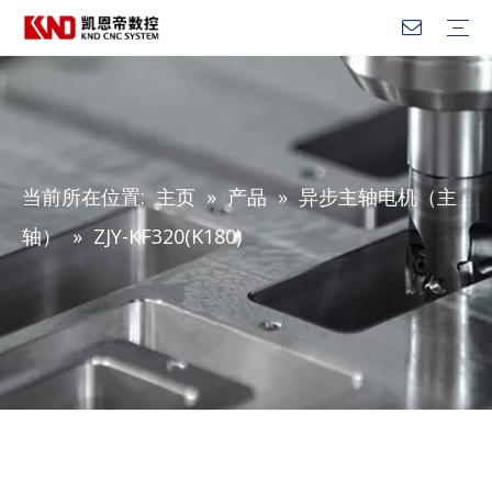
数控系统
通用自动化控制器
机器人控制器
伺服驱动器
异步主轴电机（主轴）
同步伺服电机（进给轴）
KWS工业互联
当前所在位置:
主页
»
产品
»
异步主轴电机（主
轴）
»
ZJY-KF320(K180)