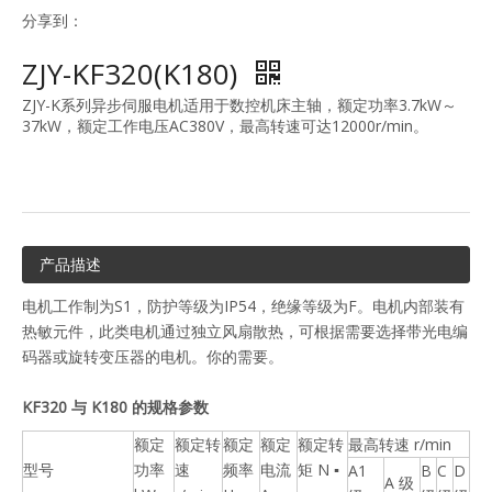
分享到：
ZJY-KF320(K180)
ZJY-K系列异步伺服电机适用于数控机床主轴，额定功率3.7kW～
37kW，额定工作电压AC380V，最高转速可达12000r/min。
产品描述
电机工作制为S1，防护等级为IP54，绝缘等级为F。电机内部装有
热敏元件，此类电机通过独立风扇散热，可根据需要选择带光电编
码器或旋转变压器的电机。你的需要。
KF320
与
K180 的规格参数
额定
额定转
额定
额定
额定转
最高转速 r/min
型号
功率
速
频率
电流
矩 N ▪
A1
B
C
D
A 级