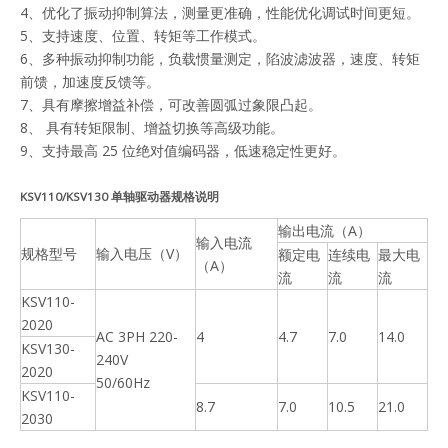
4、优化了振动抑制算法，测量更准确，性能优化调试时间更短。
5、支持速度、位置、转矩等工作模式。
6、多种振动抑制功能，负载惯量测定，陷波滤波器，速度、转矩
前馈，加速度反馈等。
7、具有摩擦增益补偿，可改善圆弧过象限凸起。
8、 具有转矩限制、增益切换等高级功能。
9、支持最高 25 位绝对值编码器，低速稳定性更好。
KSV110/KSV130
单轴驱动器规格说明
输出电流（A）
输入电流
规格型号
输入电压（V）
额定电
连续电
最大电
（A）
流
流
流
KSV110-
2020
AC 3PH 220-
4
4.7
7.0
14.0
KSV130-
240V
2020
50/60Hz
KSV110-
8.7
7.0
10.5
21.0
2030