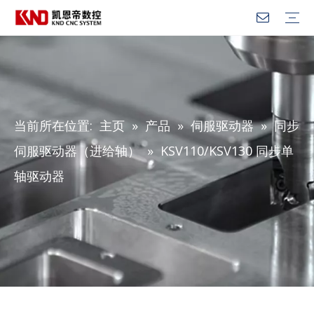
数控系统
通用自动化控制器
机器人控制器
伺服驱动器
异步主轴电机（主轴）
同步伺服电机（进给轴）
KWS工业互联
当前所在位置:
主页
»
产品
»
伺服驱动器
»
同步
伺服驱动器（进给轴）
»
KSV110/KSV130 同步单
轴驱动器