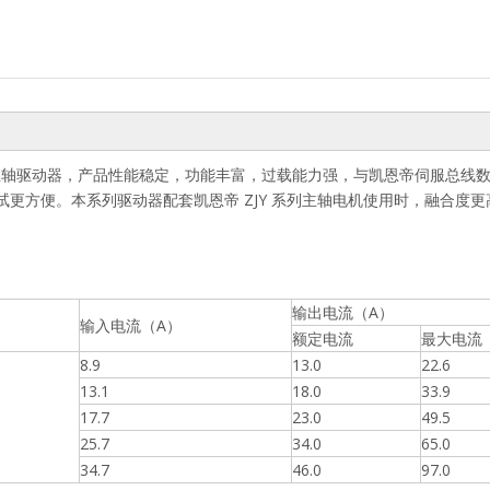
服主轴驱动器，产品性能稳定，功能丰富，过载能力强，与凯恩帝伺服总线
更方便。本系列驱动器配套凯恩帝 ZJY 系列主轴电机使用时，融合度更
输出电流（A）
输入电流（A）
额定电流
最大电流
8.9
13.0
22.6
13.1
18.0
33.9
17.7
23.0
49.5
25.7
34.0
65.0
34.7
46.0
97.0